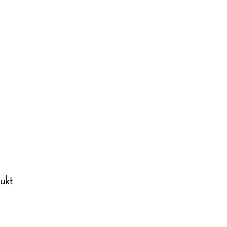
/ Infos
Impressionen
ukt