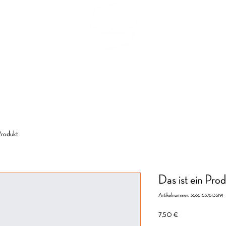
ch-Reservierung
Tagen & Feiern
Speisen & Drinks
Kontakt 
Produkt
Das ist ein Prod
Artikelnummer: 366615376135191
Preis
7,50 €