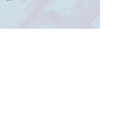
meer GmbH
info@birkermeer.de
0151 12000021
Widerrufsbelehrung
Impressum
AGB
Datenschutzerklärung