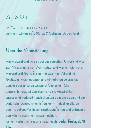
Weihnachtsmarkt.
Zeit & Ort
06. Dez. 2024, 19:00 – 23:50
Solingen, Birkerstraße 57, 42651 Solingen, Deutschland
Über die Veranstaltung
Am Freitagabend wird es bei uns gemütlich: Unsere 
Winter 
Bar Night
 bringt euch Weihnachtsmarkt-Flair in historischer 
Atmosphäre! Genießt einen entspannten Abend mit 
Glühwein, Früchtepunsch und winterlichen Snacks wie 
Langos oder unseren Bratapfel-Cinnamon-Rolls.
Unsere Terrasse ist überdacht und mit Heizstrahlern 
ausgestattet, sodass ihr auch draußen bequem sitzen und die 
winterliche Stimmung genießen könnt – ideal für alle, die 
dem Trubel des Weihnachtsmarkts entfliehen und entspannt 
den Abend ausklingen lassen möchten.
Kommt vorbei, wir freuen uns auf euch! 
Jeden Freitag ab 18 
Uhr