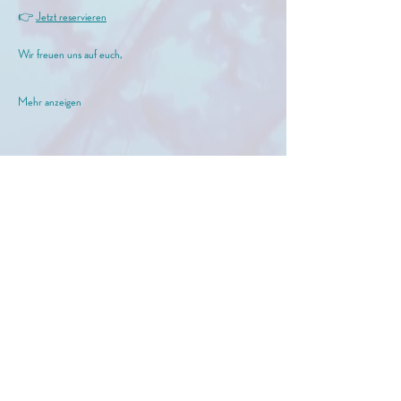
👉 
Jetzt reservieren
Wir freuen uns auf euch,
Mehr anzeigen
meer GmbH
info@birkermeer.de
0151 12000021
Widerrufsbelehrung