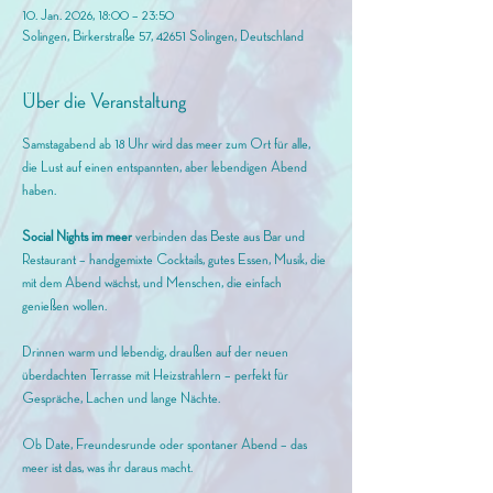
10. Jan. 2026, 18:00 – 23:50
Solingen, Birkerstraße 57, 42651 Solingen, Deutschland
Über die Veranstaltung
Samstagabend ab 18 Uhr wird das meer zum Ort für alle, 
die Lust auf einen entspannten, aber lebendigen Abend 
haben.
Social
 Nights im meer
 verbinden das Beste aus Bar und 
Restaurant – handgemixte Cocktails, gutes Essen, Musik, die 
mit dem Abend wächst, und Menschen, die einfach 
genießen wollen.
Drinnen warm und lebendig, draußen auf der neuen 
überdachten Terrasse mit Heizstrahlern – perfekt für 
Gespräche, Lachen und lange Nächte.
Ob Date, Freundesrunde oder spontaner Abend – das 
meer ist das, was ihr daraus macht.