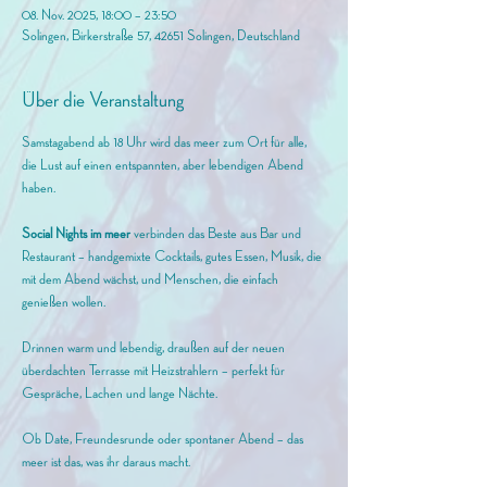
08. Nov. 2025, 18:00 – 23:50
Solingen, Birkerstraße 57, 42651 Solingen, Deutschland
Über die Veranstaltung
Samstagabend ab 18 Uhr wird das meer zum Ort für alle, 
die Lust auf einen entspannten, aber lebendigen Abend 
haben.
Social
 Nights im meer
 verbinden das Beste aus Bar und 
Restaurant – handgemixte Cocktails, gutes Essen, Musik, die 
mit dem Abend wächst, und Menschen, die einfach 
genießen wollen.
Drinnen warm und lebendig, draußen auf der neuen 
überdachten Terrasse mit Heizstrahlern – perfekt für 
Gespräche, Lachen und lange Nächte.
Ob Date, Freundesrunde oder spontaner Abend – das 
meer ist das, was ihr daraus macht.