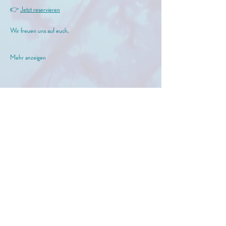
👉 
Jetzt reservieren
Wir freuen uns auf euch,
Mehr anzeigen
meer GmbH
info@birkermeer.de
0151 12000021
Widerrufsbelehrung