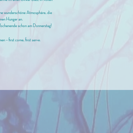
eine wunderschöne Atmosphäre, die
inen Hunger an.
as Wochenende schon am Donnerstag!
 – first come, first serve.