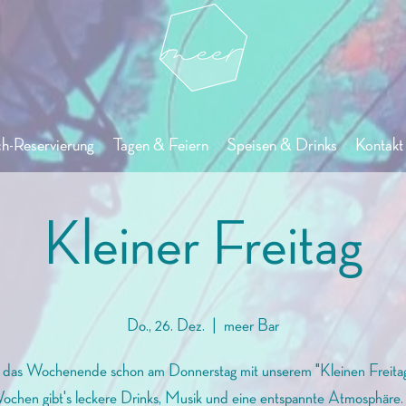
ch-Reservierung
Tagen & Feiern
Speisen & Drinks
Kontakt 
Kleiner Freitag
Do., 26. Dez.
  |  
meer Bar
 das Wochenende schon am Donnerstag mit unserem "Kleinen Freitag
ochen gibt's leckere Drinks, Musik und eine entspannte Atmosphäre. E