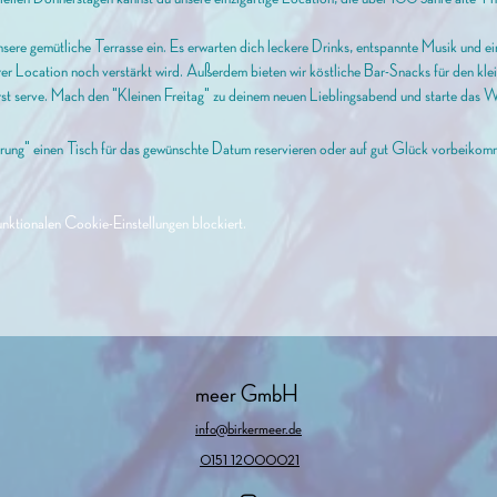
nsere gemütliche Terrasse ein. Es erwarten dich leckere Drinks, entspannte Musik und 
rer Location noch verstärkt wird. Außerdem bieten wir köstliche Bar-Snacks für den kle
e, first serve. Mach den "Kleinen Freitag" zu deinem neuen Lieblingsabend und starte d
rung" einen Tisch für das gewünschte Datum reservieren oder auf gut Glück vorbeikommen
ktionalen Cookie-Einstellungen blockiert.
meer GmbH
info@birkermeer.de
0151 12000021