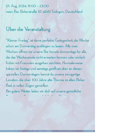
01. Aug. 2024, 19:00 – 23:00
meer Bar, Birkerstraße 57, 42651 Solingen, Deutschland
Über die Veranstaltung
"Kleiner Freitag" ist deine perfekte Gelegenheit, die Woche
schon am Donnerstag ausklingen zu lassen. Alle zwei
Wochen öffnen wir unsere Bar bereits donnerstags für alle,
die das Wochenende nicht erwarten können oder einfach
früher mit Freunden ausgehen möchten. Normalerweise
haben wir freitags und samstags geöffnet, aber an diesen
speziellen Donnerstagen kannst du unsere einzigartige
Location, die über 100 Jahre alte Therme im alten Birker
Bad, in vollen Zügen genießen.
Bei gutem Wetter laden wir dich auf unsere gemütliche
Terrasse ein. Es erwarten dich leckere Drinks, entspannte
Musik und eine wunderschöne Atmosphäre, die durch die
historische Architektur unserer Location noch verstärkt wird.
Außerdem bieten wir köstliche Bar Snacks für den kleinen
Hunger an.
Der Eintritt ist kostenlos, first come first serve. Mach den
"Kleinen Freitag" zu deinem neuen Lieblingsabend und