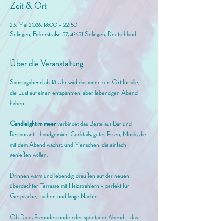
Zeit & Ort
23. Mai 2026, 18:00 – 22:50
Solingen, Birkerstraße 57, 42651 Solingen, Deutschland
Über die Veranstaltung
Samstagabend ab 18 Uhr wird das meer zum Ort für alle, 
die Lust auf einen entspannten, aber lebendigen Abend 
haben.
Candlelight im meer
 verbindet das Beste aus Bar und 
Restaurant – handgemixte Cocktails, gutes Essen, Musik, die 
mit dem Abend wächst, und Menschen, die einfach 
genießen wollen.
Drinnen warm und lebendig, draußen auf der neuen 
überdachten Terrasse mit Heizstrahlern – perfekt für 
Gespräche, Lachen und lange Nächte.
Ob Date, Freundesrunde oder spontaner Abend – das 