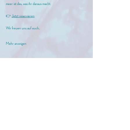
meer ist das, was ihr daraus macht.
👉 
Jetzt reservieren
Wir freuen uns auf euch,
Mehr anzeigen
meer GmbH
info@birkermeer.de
0151 12000021