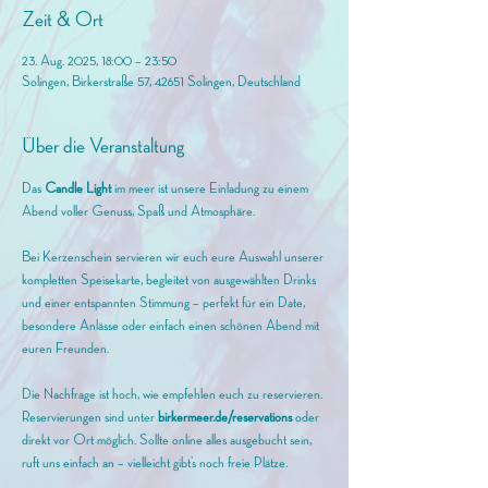
Zeit & Ort
23. Aug. 2025, 18:00 – 23:50
Solingen, Birkerstraße 57, 42651 Solingen, Deutschland
Über die Veranstaltung
Das 
Candle Light 
im meer ist unsere Einladung zu einem 
Abend voller Genuss, Spaß und Atmosphäre. 
Bei Kerzenschein servieren wir euch eure Auswahl unserer 
kompletten Speisekarte, begleitet von ausgewählten Drinks 
und einer entspannten Stimmung – perfekt für ein Date, 
besondere Anlässe oder einfach einen schönen Abend mit 
euren Freunden.
Die Nachfrage ist hoch, wie empfehlen euch zu reservieren. 
Reservierungen sind unter 
birkermeer.de/reservations
 oder 
direkt vor Ort möglich. Sollte online alles ausgebucht sein, 
ruft uns einfach an – vielleicht gibt’s noch freie Plätze.