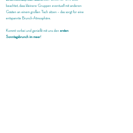
beachtet, dass kleinere Gruppen eventuell mit anderen 
Gästen an einem großen Tisch sitzen – das sorgt für eine 
entspannte Brunch-Atmosphäre.
Kommt vorbei und genießt mit uns den 
ersten 
Sonntagsbrunch im meer
!
meer GmbH
info@birkermeer.de
0151 12000021