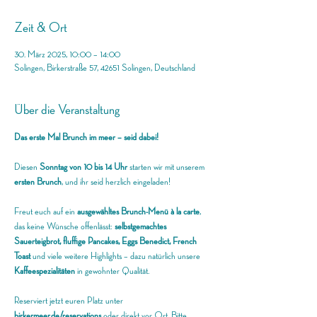
Zeit & Ort
30. März 2025, 10:00 – 14:00
Solingen, Birkerstraße 57, 42651 Solingen, Deutschland
Über die Veranstaltung
Das erste Mal Brunch im meer – seid dabei!
Diesen 
Sonntag von 10 bis 14 Uhr
 starten wir mit unserem 
ersten Brunch
, und ihr seid herzlich eingeladen! 
Freut euch auf ein 
ausgewähltes Brunch-Menü à la carte
, 
das keine Wünsche offenlässt: 
selbstgemachtes 
Sauerteigbrot, fluffige Pancakes, Eggs Benedict, French 
Toast
 und viele weitere Highlights – dazu natürlich unsere 
Kaffeespezialitäten
 in gewohnter Qualität.
Reserviert jetzt euren Platz unter 
birkermeer.de/reservations
 oder direkt vor Ort. Bitte 