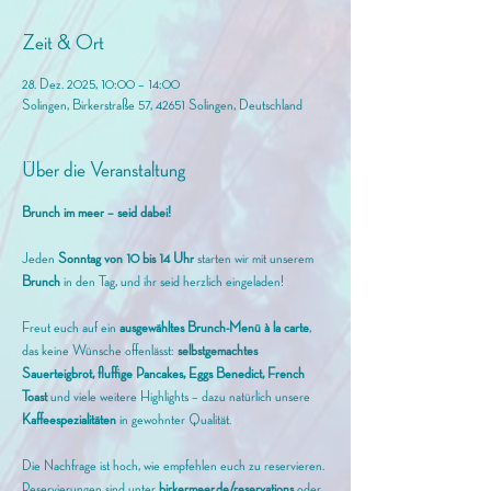
Zeit & Ort
28. Dez. 2025, 10:00 – 14:00
Solingen, Birkerstraße 57, 42651 Solingen, Deutschland
Über die Veranstaltung
Brunch im meer – seid dabei!
Jeden 
Sonntag von 10 bis 14 Uhr
 starten wir mit unserem
Brunch 
in den Tag, und ihr seid herzlich eingeladen! 
Freut euch auf ein 
ausgewähltes Brunch-Menü à la carte
, 
das keine Wünsche offenlässt: 
selbstgemachtes 
Sauerteigbrot, fluffige Pancakes, Eggs Benedict, French 
Toast
 und viele weitere Highlights – dazu natürlich unsere 
Kaffeespezialitäten
 in gewohnter Qualität.
Die Nachfrage ist hoch, wie empfehlen euch zu reservieren. 
Reservierungen sind unter 
birkermeer.de/reservations
 oder 