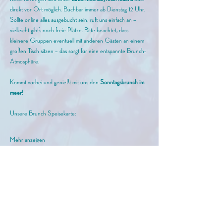
direkt vor Ort möglich. Buchbar immer ab Dienstag 12 Uhr. 
Sollte online alles ausgebucht sein, ruft uns einfach an – 
vielleicht gibt’s noch freie Plätze. Bitte beachtet, dass 
kleinere Gruppen eventuell mit anderen Gästen an einem 
großen Tisch sitzen – das sorgt für eine entspannte Brunch-
Atmosphäre.
Kommt vorbei und genießt mit uns den
 Sonntagsbrunch im 
meer
!
Unsere Brunch Speisekarte: 
Mehr anzeigen