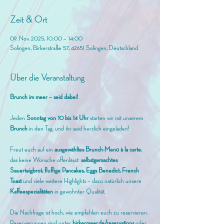
Zeit & Ort
09. Nov. 2025, 10:00 – 14:00
Solingen, Birkerstraße 57, 42651 Solingen, Deutschland
Über die Veranstaltung
Brunch im meer – seid dabei!
Jeden 
Sonntag von 10 bis 14 Uhr
 starten wir mit unserem
Brunch 
in den Tag, und ihr seid herzlich eingeladen! 
Freut euch auf ein 
ausgewähltes Brunch-Menü à la carte
, 
das keine Wünsche offenlässt: 
selbstgemachtes 
Sauerteigbrot, fluffige Pancakes, Eggs Benedict, French 
Toast
 und viele weitere Highlights – dazu natürlich unsere 
Kaffeespezialitäten
 in gewohnter Qualität.
Die Nachfrage ist hoch, wie empfehlen euch zu reservieren. 
Reservierungen sind unter 
birkermeer.de/reservations
 oder 