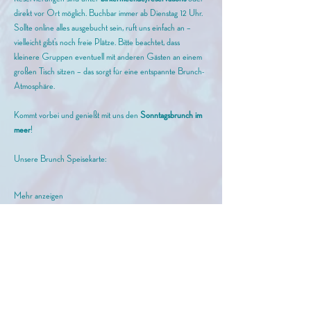
direkt vor Ort möglich. Buchbar immer ab Dienstag 12 Uhr. 
Sollte online alles ausgebucht sein, ruft uns einfach an – 
vielleicht gibt’s noch freie Plätze. Bitte beachtet, dass 
kleinere Gruppen eventuell mit anderen Gästen an einem 
großen Tisch sitzen – das sorgt für eine entspannte Brunch-
Atmosphäre.
Kommt vorbei und genießt mit uns den
 Sonntagsbrunch im 
meer
!
Unsere Brunch Speisekarte: 
Mehr anzeigen