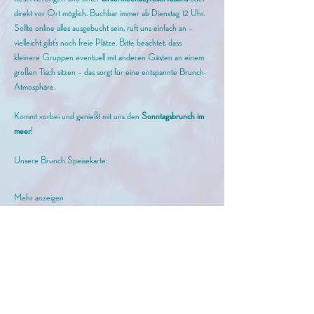
direkt vor Ort möglich. Buchbar immer ab Dienstag 12 Uhr. 
Sollte online alles ausgebucht sein, ruft uns einfach an – 
vielleicht gibt’s noch freie Plätze. Bitte beachtet, dass 
kleinere Gruppen eventuell mit anderen Gästen an einem 
großen Tisch sitzen – das sorgt für eine entspannte Brunch-
Atmosphäre.
Kommt vorbei und genießt mit uns den
 Sonntagsbrunch im 
meer
!
Unsere Brunch Speisekarte: 
Mehr anzeigen