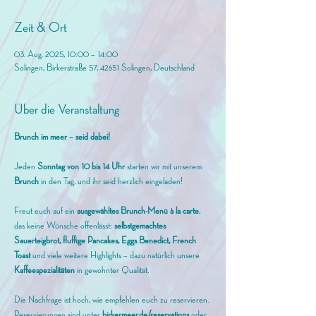
Zeit & Ort
03. Aug. 2025, 10:00 – 14:00
Solingen, Birkerstraße 57, 42651 Solingen, Deutschland
Über die Veranstaltung
Brunch im meer – seid dabei!
Jeden 
Sonntag von 10 bis 14 Uhr
 starten wir mit unserem
Brunch 
in den Tag, und ihr seid herzlich eingeladen! 
Freut euch auf ein 
ausgewähltes Brunch-Menü à la carte
, 
das keine Wünsche offenlässt: 
selbstgemachtes 
Sauerteigbrot, fluffige Pancakes, Eggs Benedict, French 
Toast
 und viele weitere Highlights – dazu natürlich unsere 
Kaffeespezialitäten
 in gewohnter Qualität.
Die Nachfrage ist hoch, wie empfehlen euch zu reservieren. 
Reservierungen sind unter 
birkermeer.de/reservations
 oder 