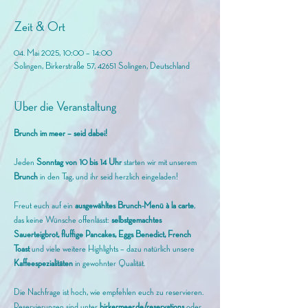
Zeit & Ort
04. Mai 2025, 10:00 – 14:00
Solingen, Birkerstraße 57, 42651 Solingen, Deutschland
Über die Veranstaltung
Brunch im meer – seid dabei!
Jeden 
Sonntag von 10 bis 14 Uhr
 starten wir mit unserem
Brunch 
in den Tag, und ihr seid herzlich eingeladen! 
Freut euch auf ein 
ausgewähltes Brunch-Menü à la carte
, 
das keine Wünsche offenlässt: 
selbstgemachtes 
Sauerteigbrot, fluffige Pancakes, Eggs Benedict, French 
Toast
 und viele weitere Highlights – dazu natürlich unsere 
Kaffeespezialitäten
 in gewohnter Qualität.
Die Nachfrage ist hoch, wie empfehlen euch zu reservieren. 
Reservierungen sind unter 
birkermeer.de/reservations
 oder 