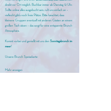
direkt vor Ort möglich. Buchbar immer ab Dienstag 12 Uhr. 
Sollte online alles ausgebucht sein, ruft uns einfach an – 
vielleicht gibt’s noch freie Plätze. Bitte beachtet, dass 
kleinere Gruppen eventuell mit anderen Gästen an einem 
großen Tisch sitzen – das sorgt für eine entspannte Brunch-
Atmosphäre.
Kommt vorbei und genießt mit uns den
 Sonntagsbrunch im 
meer
!
Unsere Brunch Speisekarte: 
Mehr anzeigen