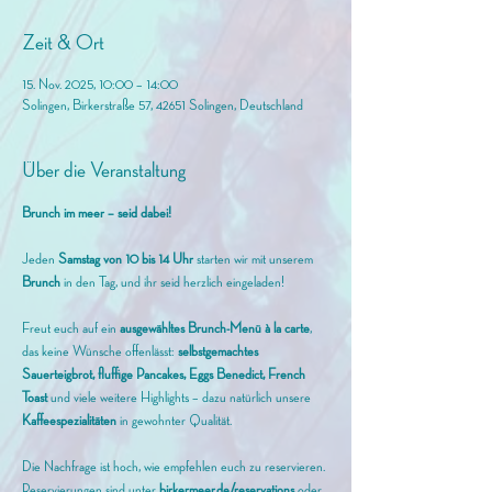
Zeit & Ort
15. Nov. 2025, 10:00 – 14:00
Solingen, Birkerstraße 57, 42651 Solingen, Deutschland
Über die Veranstaltung
Brunch im meer – seid dabei!
Jeden 
Samstag von 10 bis 14 Uhr
 starten wir mit unserem
Brunch 
in den Tag, und ihr seid herzlich eingeladen! 
Freut euch auf ein 
ausgewähltes Brunch-Menü à la carte
, 
das keine Wünsche offenlässt: 
selbstgemachtes 
Sauerteigbrot, fluffige Pancakes, Eggs Benedict, French 
Toast
 und viele weitere Highlights – dazu natürlich unsere 
Kaffeespezialitäten
 in gewohnter Qualität.
Die Nachfrage ist hoch, wie empfehlen euch zu reservieren. 
Reservierungen sind unter 
birkermeer.de/reservations
 oder 