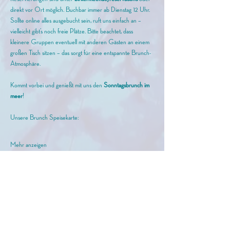
direkt vor Ort möglich. Buchbar immer ab Dienstag 12 Uhr. 
Sollte online alles ausgebucht sein, ruft uns einfach an – 
vielleicht gibt’s noch freie Plätze. Bitte beachtet, dass 
kleinere Gruppen eventuell mit anderen Gästen an einem 
großen Tisch sitzen – das sorgt für eine entspannte Brunch-
Atmosphäre.
Kommt vorbei und genießt mit uns den
 Sonntagsbrunch im 
meer
!
Unsere Brunch Speisekarte: 
Mehr anzeigen