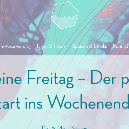
ch-Reservierung
Tagen & Feiern
Speisen & Drinks
Kontakt 
ine Freitag – Der 
tart ins Wochenend
Do., 29. Mai
  |  
Solingen