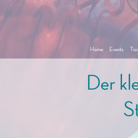
Home
Events
Tis
Der kle
S