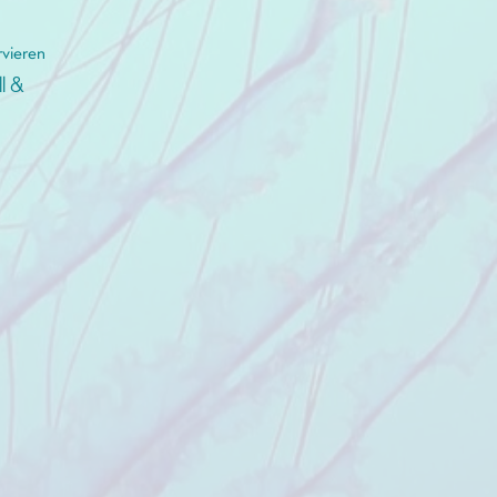
rvieren
ll &