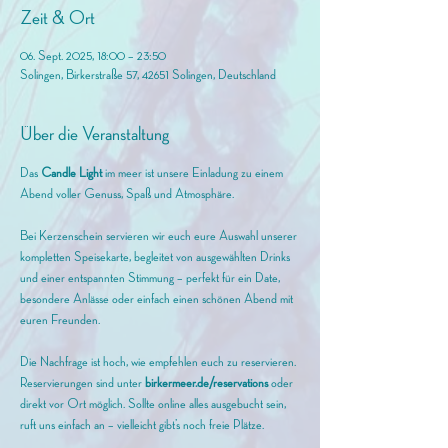
Zeit & Ort
06. Sept. 2025, 18:00 – 23:50
Solingen, Birkerstraße 57, 42651 Solingen, Deutschland
Über die Veranstaltung
Das 
Candle Light 
im meer ist unsere Einladung zu einem 
Abend voller Genuss, Spaß und Atmosphäre. 
Bei Kerzenschein servieren wir euch eure Auswahl unserer 
kompletten Speisekarte, begleitet von ausgewählten Drinks 
und einer entspannten Stimmung – perfekt für ein Date, 
besondere Anlässe oder einfach einen schönen Abend mit 
euren Freunden.
Die Nachfrage ist hoch, wie empfehlen euch zu reservieren. 
Reservierungen sind unter 
birkermeer.de/reservations
 oder 
direkt vor Ort möglich. Sollte online alles ausgebucht sein, 
ruft uns einfach an – vielleicht gibt’s noch freie Plätze.