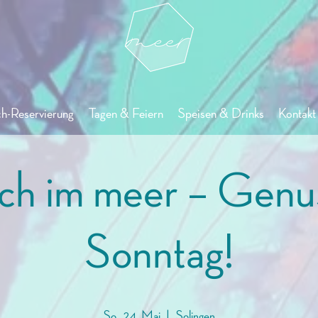
ch-Reservierung
Tagen & Feiern
Speisen & Drinks
Kontakt 
ch im meer – Genu
Sonntag!
So., 24. Mai
  |  
Solingen