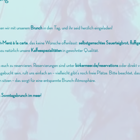
ten wir mit unserem
 Brunch 
in den Tag, und ihr seid herzlich eingeladen! 
h-Menü à la carte
, das keine Wünsche offenlässt: 
selbstgemachtes Sauerteigbrot, fluffi
zu natürlich unsere 
Kaffeespezialitäten
 in gewohnter Qualität.
euch zu reservieren. Reservierungen sind unter 
birkermeer.de/reservations
 oder direkt 
gebucht sein, ruft uns einfach an – vielleicht gibt’s noch freie Plätze. Bitte beachtet, d
 sitzen – das sorgt für eine entspannte Brunch-Atmosphäre.
n
 Sonntagsbrunch im meer
!