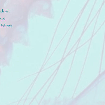
ch mit
rot,
itet von