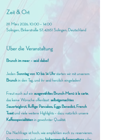
Zeit & Ort
29. März 2026, 10:00 – 14:00
Solingen, Birkerstraße 57, 42651 Solingen, Deutschland
Über die Veranstaltung
Brunch im meer – seid dabei!
Jeden 
Sonntag von 10 bis 14 Uhr
 starten wir mit unserem
Brunch 
in den Tag, und ihr seid herzlich eingeladen! 
Freut euch auf ein 
ausgewähltes Brunch-Menü à la carte
, 
das keine Wünsche offenlässt: 
selbstgemachtes 
Sauerteigbrot, fluffige Pancakes, Eggs Benedict, French 
Toast
 und viele weitere Highlights – dazu natürlich unsere 
Kaffeespezialitäten
 in gewohnter Qualität.
Die Nachfrage ist hoch, wie empfehlen euch zu reservieren. 
Reservierungen sind unter 
birkermeer.de/reservations
 oder 