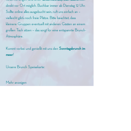
direkt vor Ort möglich. Buchbar immer ab Dienstag 12 Uhr. 
Sollte online alles ausgebucht sein, ruft uns einfach an – 
vielleicht gibt’s noch freie Plätze. Bitte beachtet, dass 
kleinere Gruppen eventuell mit anderen Gästen an einem 
großen Tisch sitzen – das sorgt für eine entspannte Brunch-
Atmosphäre.
Kommt vorbei und genießt mit uns den
 Sonntagsbrunch im 
meer
!
Unsere Brunch Speisekarte: 
Mehr anzeigen