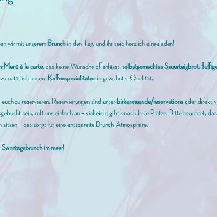
ten wir mit unserem
 Brunch 
in den Tag, und ihr seid herzlich eingeladen! 
h-Menü à la carte
, das keine Wünsche offenlässt: 
selbstgemachtes Sauerteigbrot, fluffi
zu natürlich unsere 
Kaffeespezialitäten
 in gewohnter Qualität.
euch zu reservieren. Reservierungen sind unter 
birkermeer.de/reservations
 oder direkt 
gebucht sein, ruft uns einfach an – vielleicht gibt’s noch freie Plätze. Bitte beachtet, d
 sitzen – das sorgt für eine entspannte Brunch-Atmosphäre.
n
 Sonntagsbrunch im meer
!