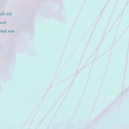
ch mit
rot,
itet von