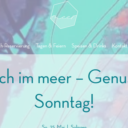
ch-Reservierung
Tagen & Feiern
Speisen & Drinks
Kontakt 
ch im meer – Genu
Sonntag!
So., 25. Mai
  |  
Solingen