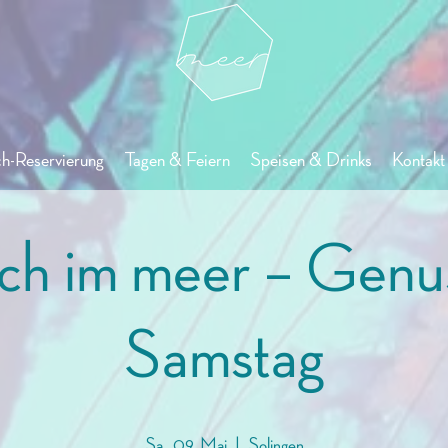
ch-Reservierung
Tagen & Feiern
Speisen & Drinks
Kontakt 
ch im meer – Genu
Samstag
Sa., 09. Mai
  |  
Solingen