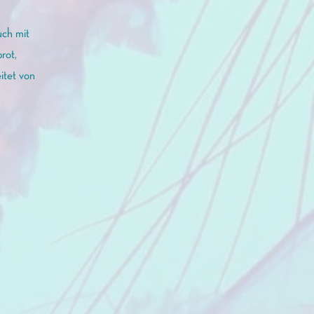
uch mit
rot,
itet von