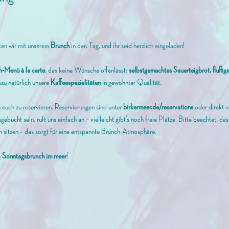
rten wir mit unserem
 Brunch 
in den Tag, und ihr seid herzlich eingeladen! 
h-Menü à la carte
, das keine Wünsche offenlässt: 
selbstgemachtes Sauerteigbrot, fluffi
zu natürlich unsere 
Kaffeespezialitäten
 in gewohnter Qualität.
euch zu reservieren. Reservierungen sind unter 
birkermeer.de/reservations
 oder direkt 
gebucht sein, ruft uns einfach an – vielleicht gibt’s noch freie Plätze. Bitte beachtet, d
 sitzen – das sorgt für eine entspannte Brunch-Atmosphäre.
n
 Sonntagsbrunch im meer
!