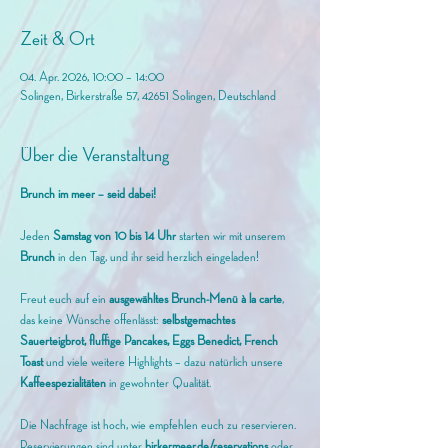
Zeit & Ort
04. Apr. 2026, 10:00 – 14:00
Solingen, Birkerstraße 57, 42651 Solingen, Deutschland
Über die Veranstaltung
Brunch im meer – seid dabei!
Jeden 
Samstag von 10 bis 14 Uhr
 starten wir mit unserem
Brunch 
in den Tag, und ihr seid herzlich eingeladen! 
Freut euch auf ein 
ausgewähltes Brunch-Menü à la carte
, 
das keine Wünsche offenlässt: 
selbstgemachtes 
Sauerteigbrot, fluffige Pancakes, Eggs Benedict, French 
Toast
 und viele weitere Highlights – dazu natürlich unsere 
Kaffeespezialitäten
 in gewohnter Qualität.
Die Nachfrage ist hoch, wie empfehlen euch zu reservieren. 
Reservierungen sind unter 
birkermeer.de/reservations
 oder 