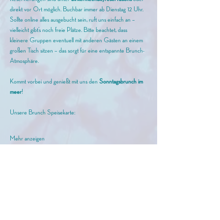
direkt vor Ort möglich. Buchbar immer ab Dienstag 12 Uhr. 
Sollte online alles ausgebucht sein, ruft uns einfach an – 
vielleicht gibt’s noch freie Plätze. Bitte beachtet, dass 
kleinere Gruppen eventuell mit anderen Gästen an einem 
großen Tisch sitzen – das sorgt für eine entspannte Brunch-
Atmosphäre.
Kommt vorbei und genießt mit uns den
 Sonntagsbrunch im 
meer
!
Unsere Brunch Speisekarte: 
Mehr anzeigen