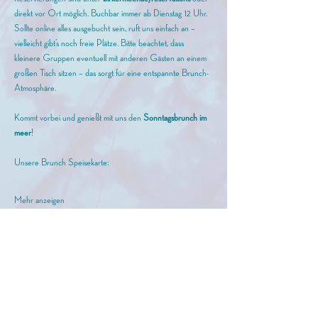
direkt vor Ort möglich. Buchbar immer ab Dienstag 12 Uhr. 
Sollte online alles ausgebucht sein, ruft uns einfach an – 
vielleicht gibt’s noch freie Plätze. Bitte beachtet, dass 
kleinere Gruppen eventuell mit anderen Gästen an einem 
großen Tisch sitzen – das sorgt für eine entspannte Brunch-
Atmosphäre.
Kommt vorbei und genießt mit uns den
 Sonntagsbrunch im 
meer
!
Unsere Brunch Speisekarte: 
Mehr anzeigen