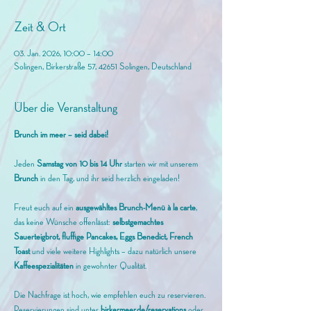
Zeit & Ort
03. Jan. 2026, 10:00 – 14:00
Solingen, Birkerstraße 57, 42651 Solingen, Deutschland
Über die Veranstaltung
Brunch im meer – seid dabei!
Jeden 
Samstag von 10 bis 14 Uhr
 starten wir mit unserem
Brunch 
in den Tag, und ihr seid herzlich eingeladen! 
Freut euch auf ein 
ausgewähltes Brunch-Menü à la carte
, 
das keine Wünsche offenlässt: 
selbstgemachtes 
Sauerteigbrot, fluffige Pancakes, Eggs Benedict, French 
Toast
 und viele weitere Highlights – dazu natürlich unsere 
Kaffeespezialitäten
 in gewohnter Qualität.
Die Nachfrage ist hoch, wie empfehlen euch zu reservieren. 
Reservierungen sind unter 
birkermeer.de/reservations
 oder 