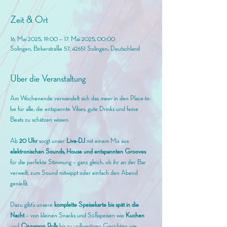
Zeit & Ort
16. Mai 2025, 19:00 – 17. Mai 2025, 00:00
Solingen, Birkerstraße 57, 42651 Solingen, Deutschland
Über die Veranstaltung
Am Wochenende verwandelt sich das 
meer
 in den Place-to-
be für alle, die entspannte Vibes, gute Drinks und feine 
Beats zu schätzen wissen.
Ab 
20 Uhr
 sorgt unser 
Live-DJ
 mit einem Mix aus 
elektronischen Sounds, House und entspannten Grooves
für die perfekte Stimmung – ganz gleich, ob ihr an der Bar 
verweilt, zum Sound mitwippt oder einfach den Abend 
genießt.
Dazu gibt’s unsere 
komplette Speisekarte bis spät in die 
Nacht
 – von kleinen Snacks und Süßspeisen wie 
Kuchen
und 
Cinnamon Rolls
 bis zu vollwertigen Gerichten wie 