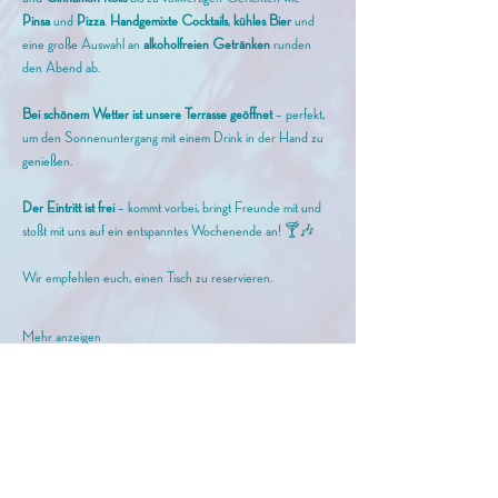
Pinsa
 und 
Pizza
. 
Handgemixte Cocktails
, 
kühles Bier
 und 
eine große Auswahl an 
alkoholfreien Getränken
 runden 
den Abend ab.
Bei schönem Wetter ist unsere Terrasse geöffnet
 – perfekt, 
um den Sonnenuntergang mit einem Drink in der Hand zu 
genießen.
Der Eintritt ist frei
 – kommt vorbei, bringt Freunde mit und 
stoßt mit uns auf ein entspanntes Wochenende an! 🍸🎶
Wir empfehlen euch, einen Tisch zu reservieren. 
Mehr anzeigen