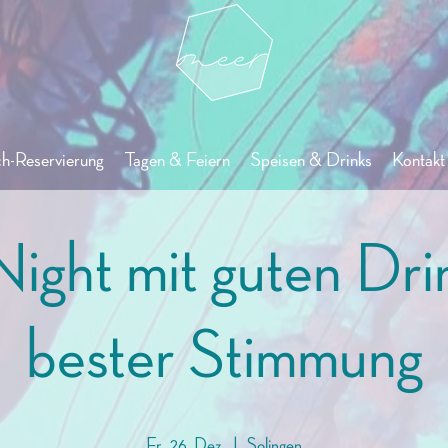
ch-Reservierung
Tagen & Feiern
Speisen & Drinks
Kontakt 
Night mit guten Dri
bester Stimmung
Fr., 26. Dez.
  |  
Solingen