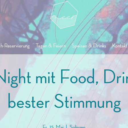
ch-Reservierung
Tagen & Feiern
Speisen & Drinks
Kontakt 
ight mit Food, Dr
bester Stimmung
Fr., 15. Mai
  |  
Solingen