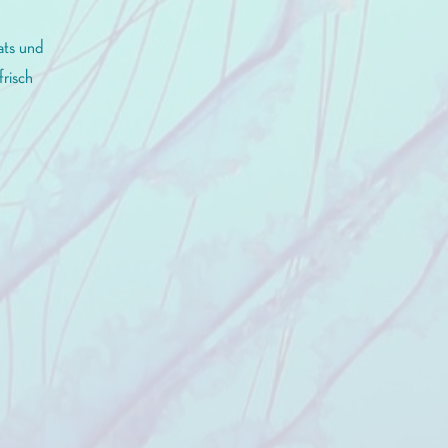
ats und
frisch