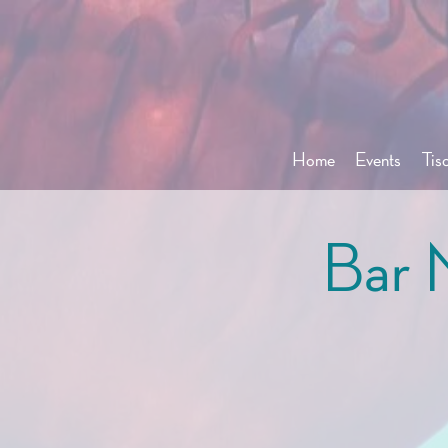
Home
Events
Tis
Bar N